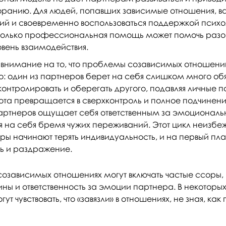
ранию. Для людей, попавших зависимые отношения, в
ий и своевременно воспользоваться поддержкой психо
только профессиональная помощь может помочь разорв
овень взаимодействия.
внимание на то, что проблемы созависимых отношени
: один из партнеров берет на себя слишком много об
онтролировать и оберегать другого, подавляя личные п
ота превращается в сверхконтроль и полное подчинение
партнеров ощущает себя ответственным за эмоциональ
я на себя бремя чужих переживаний. Этот цикл неизбеж
ры начинают терять индивидуальность, и на первый пла
ь и раздражение.
озависимых отношениях могут включать частые ссоры, 
вины и ответственность за эмоции партнера. В некоторых
т чувствовать, что «завязли» в отношениях, не зная, как