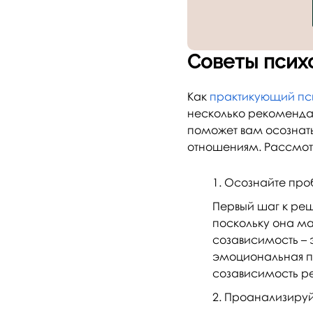
Советы псих
Как
практикующий пси
несколько рекомендац
поможет вам осознать
отношениям. Рассмот
Осознайте про
Первый шаг к ре
поскольку она ма
созависимость – 
эмоциональная пр
созависимость ре
Проанализируйт