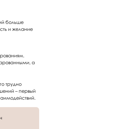
ий больше
ость и желание
арованиям.
чарованными, а
го трудно
шений – первый
заимодействий.
н