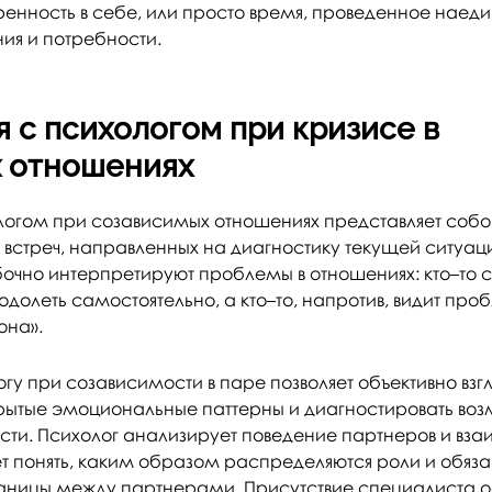
еренность в себе, или просто время, проведенное наеди
ния и потребности.
 с психологом при кризисе в
 отношениях
логом при созависимых отношениях представляет собо
 встреч, направленных на диагностику текущей ситуаци
бочно интерпретируют проблемы в отношениях: кто–то с
долеть самостоятельно, а кто–то, напротив, видит проб
она».
у при созависимости в паре позволяет объективно взгл
крытые эмоциональные паттерны и диагностировать во
ти. Психолог анализирует поведение партнеров и вза
 понять, каким образом распределяются роли и обяза
раницы между партнерами. Присутствие специалиста 