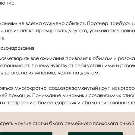
вание.
даниям не всегда суждено сбыться. Партнер, требующ
ы, начинает контролировать другого, усиливается ревн
ть.
разочарования
овлетворить все ожидания приводит к обидам и разоч
е понимают, почему чувствуют себя уставшими и разо
ть за это, по их мнению, лежит на другом.
яться многократно, создавая замкнутый круг, из которо
нней помощи. Понимание динамики созависимых отно
ю и построению более здоровых и сбалансированных в
треть другие статьи блога семейного психолога онлай