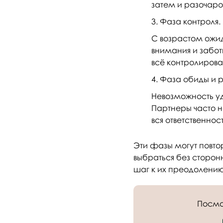
затем и разочаро
Фаза контроля.
С возрастом ожи
внимания и забот
всё контролирова
Фаза обиды и 
Невозможность уд
Партнеры часто н
вся ответственнос
Эти фазы могут повтор
выбраться без сторо
шаг к их преодолени
Посмо