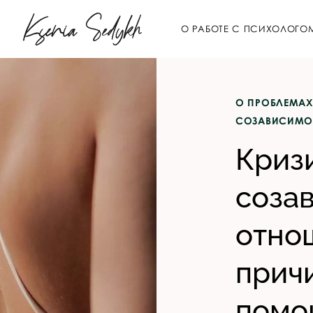
О РАБОТЕ С ПСИХОЛОГО
О ПРОБЛЕМАХ
СОЗАВИСИМО
Криз
соза
отно
причи
помо