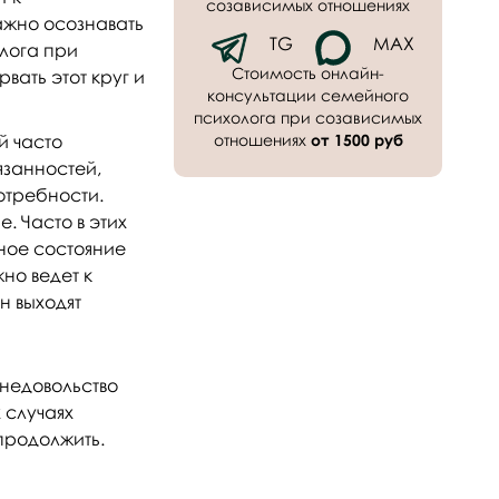
созависимых отношениях
ажно осознавать
TG
MAX
лога при
Стоимость онлайн-
ать этот круг и
консультации семейного
психолога при созависимых
й часто
отношениях
от 1500 руб
язанностей,
отребности.
. Часто в этих
ное состояние
но ведет к
н выходят
недовольство
 случаях
 продолжить.