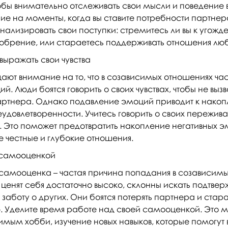
чтобы внимательно отслеживать свои мысли и поведение 
е на моменты, когда вы ставите потребности партнер
ализировать свои поступки: стремитесь ли вы к угожд
добрение, или стараетесь поддерживать отношения лю
выражать свои чувства
ют внимание на то, что в созависимых отношениях ча
. Люди боятся говорить о своих чувствах, чтобы не выз
партнера. Однако подавление эмоций приводит к нако
удовлетворенности. Учитесь говорить о своих пережива
. Это поможет предотвратить накопление негативных э
е честные и глубокие отношения.
 самооценкой
 самооценка – частая причина попадания в созависим
 ценят себя достаточно высоко, склонны искать подтве
заботу о других. Они боятся потерять партнера и стар
Уделите время работе над своей самооценкой. Это мо
имым хобби, изучение новых навыков, которые помогут