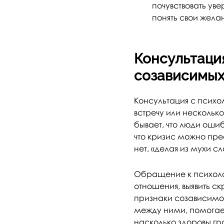
почувствовать ув
понять свои жела
Консультация
созависимых
Консультация с психо
встречу или несколько
бывает, что люди оши
что кризис можно прео
нет, «делая из мухи сл
Обращение к психолог
отношения, выявить с
признаки созависимос
между ними, помогает
насколько здоровы г