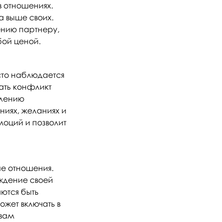
в отношениях.
а выше своих.
ению партнеру,
бой ценой.
сто наблюдается
вать конфликт
плению
ниях, желаниях и
моций и позволит
ые отношения.
рждение своей
аются быть
жет включать в
 вам