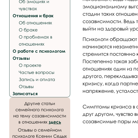
Об эмоциях и
эмоциональному выго
чувствах
стадии таких отношен
Отношения и брак
созависимости. Ведь 
Об отношениях
выйти на здоровый ур
О браке
О проблемах в
Психологи обращают 
отношениях
начинаются незаметно
О работе с психологом
стремится постоянно к
Отзывы
Постепенно такая заб
О проекте
отношениях один из 
Частые вопросы
другого, перекладыва
Запись и оплата
кризису, когда партне
Отзывы
напряжение, усталост
Записаться
Другие статьи
Симптомы кризиса в с
семейного психолога
друг другом, чувство 
на тему созависимости
созависимые пары могу
в отношениях
здесь
Отзывы о семейном
психологе Ксении Седых