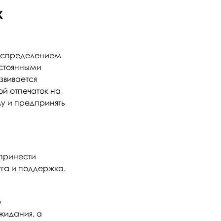
х
аспределением
остоянными
звивается
ой отпечаток на
у и предпринять
 принести
уга и поддержка.
е
жидания, а