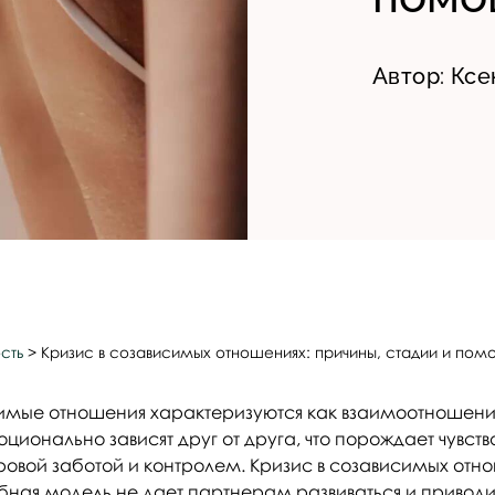
Автор:
Ксе
сть
>
Кризис в созависимых отношениях: причины, стадии и пом
имые отношения характеризуются как взаимоотношения
ионально зависят друг от друга, что порождает чувств
овой заботой и контролем. Кризис в созависимых отн
бная модель не дает партнерам развиваться и приводи