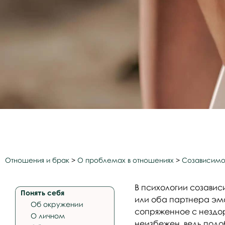
Отношения и брак
>
О проблемах в отношениях
>
Созависимо
В психологии созавис
Понять себя
или оба партнера эмоц
Об окружении
сопряженное с нездор
О личном
неизбежен, ведь подо