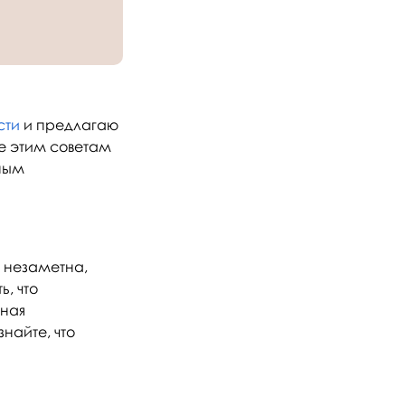
сти
и предлагаю
ие этим советам
вным
 незаметна,
, что
рная
найте, что