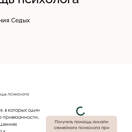
ния Седых
ощь психолога
, в которых один
о привязанности,
Получить помощь онлайн
ошениях
семейного психолога при
т к