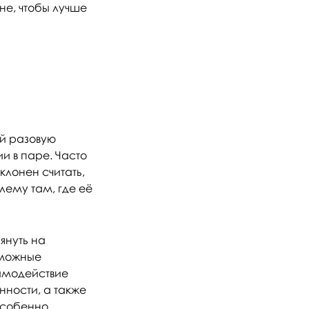
не, чтобы лучше
й разовую
и в паре. Часто
клонен считать,
лему там, где её
януть на
зможные
имодействие
нности, а также
особенно