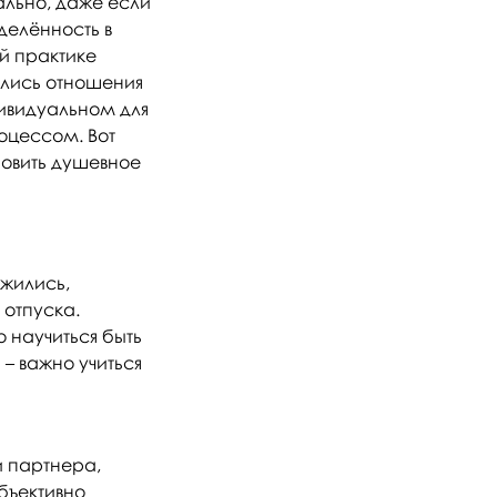
ально, даже если
делённость в
й практике
ились отношения
дивидуальном для
оцессом. Вот
новить душевное
ожились,
 отпуска.
о научиться быть
 – важно учиться
 партнера,
бъективно