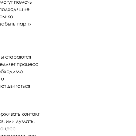
могут помочь
 подходящие
колько
забыть парня
ны стараются
медляет процесс
еобходимо
то
ют двигаться
рживать контакт
я, или думать,
роцесс
 прекратить все