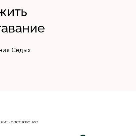
жить
тавание
ния Седых
ежить расставание