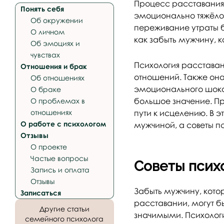
Процесс расставания
Понять себя
эмоционально тяжёлое
Об окружении
переживание утраты б
О личном
как забыть мужчину, 
Об эмоциях и
чувствах
Психология расставан
Отношения и брак
отношений. Также она
Об отношениях
эмоционального шока
О браке
большое значение. Пр
О проблемах в
отношениях
пути к исцелению. В 
О работе с психологом
мужчиной, а советы пс
Отзывы
О проекте
Частые вопросы
Советы психо
Запись и оплата
Отзывы
Забыть мужчину, кото
Записаться
расставании, могут б
Другие статьи
значимыми. Психологи
семейного психолога