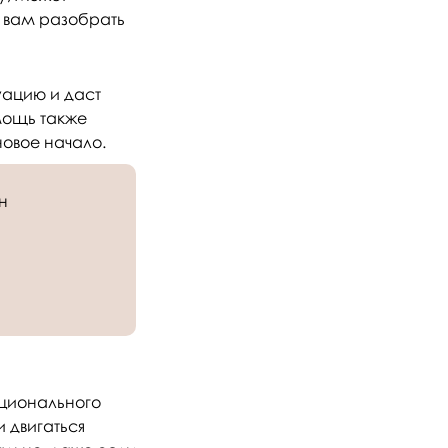
 вам разобрать
уацию и даст
омощь также
новое начало.
н
оционального
 двигаться