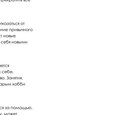
тказаться от
ение привычного
т новые
 себя новыми
яется
 себе,
о. Занятия,
старым хобби
ься за помощью.
у, может