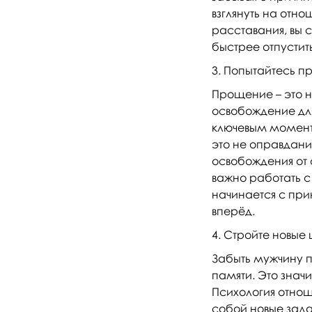
взглянуть на отн
расставания, вы 
быстрее отпустить
Попытайтесь пр
Прощение – это н
освобождение для
ключевым моменто
это не оправдани
освобождения от 
важно работать с 
начинается с прин
вперёд.
Стройте новые 
Забыть мужчину по
памяти. Это значи
Психология отнош
собой новые зада