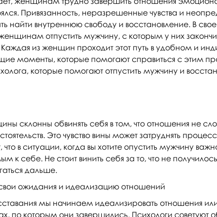
вает, женщинам трудно завершить отношения эмоцион
ялся. Привязанность, неразрешенные чувства и неопре
 найти внутреннюю свободу и восстановление. В свое
женщинам отпустить мужчину, с которым у них законч
. Каждая из женщин проходит этот путь в удобном и ин
бщие моменты, которые помогают справиться с этим пр
ихолога, которые помогают отпустить мужчину и восста
ины склонны обвинять себя в том, что отношения не сл
тоятельств. Это чувство вины может затруднять процесс
, что в ситуации, когда вы хотите опустить мужчину важн
 к себе. Не стоит винить себя за то, что не получилось
гаться дальше.
свои ожидания и идеализацию отношений
сставания мы начинаем идеализировать отношения или
ах, по которым они завершились. Психологи советуют о