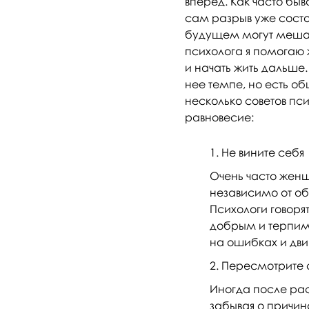
вперёд. Как часто бы
сам разрыв уже состо
будущем могут мешать
психолога я помогаю 
и начать жить дальше
нее темпе, но есть о
несколько советов пс
равновесие:
Не вините себя
Очень часто женщ
независимо от обс
Психологи говорят
добрым и терпимым
на ошибках и дви
Пересмотрите 
Иногда после ра
забывая о причин