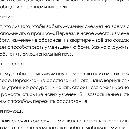
я общение в социальных сетях.
жение
, что для того, чтобы забыть мужчину следует на время о
 напоминать о прошлом. Переезд в новое место, измен
ту, изменение обстановки в квартире – всё это создас
дет способствовать уменьшению боли. Важно окружить
тобы снять эмоциональный груз.
ь на себе
ому, чтобы забыть мужчину по мнению психологов, явл
ебе. Переживание расставания – это шанс вернуться к
 внутренние ресурсы и начать строить свою жизнь занов
 радость, открытие новых увлечений и возвращение к 
чным способом пережить расставание.
ая помощь
новятся слишком сильными, важно не бояться обратит
холога по вопросам того, как забыть любимого мужчин