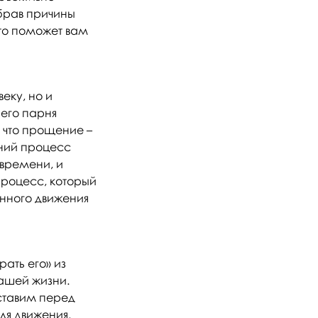
обрав причины
что поможет вам
еку, но и
его парня
 что прощение –
нний процесс
 времени, и
 процесс, который
пенного движения
рать его» из
вашей жизни.
ставим перед
ля движения.