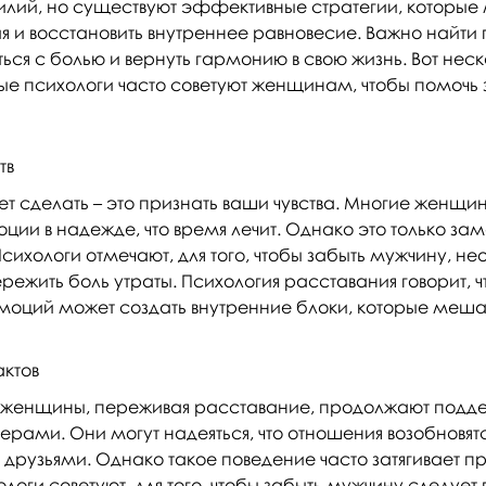
илий, но существуют эффективные стратегии, которые 
я и восстановить внутреннее равновесие. Важно найти
ься с болью и вернуть гармонию в свою жизнь. Вот нес
е психологи часто советуют женщинам, чтобы помочь 
тв
ует сделать – это признать ваши чувства. Многие женщи
оции в надежде, что время лечит. Однако это только за
Психологи отмечают, для того, чтобы забыть мужчину, н
режить боль утраты. Психология расставания говорит, ч
оций может создать внутренние блоки, которые меша
актов
, женщины, переживая расставание, продолжают подде
рами. Они могут надеяться, что отношения возобновятс
я друзьями. Однако такое поведение часто затягивает п
логи советуют, для того, чтобы забыть мужчину следует