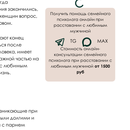
гда
ия закончились,
Получить помощь семейного
 женщин вопрос,
психолога онлайн при
овом.
расставании с любимым
мужчиной
вают конец
TG
MAX
ься после
Стоимость онлайн-
овека, имеет
консультации семейного
ажной частью на
психолога при расставании с
е с любимым
любимым мужчиной
от 1500
руб
изнь.
возникающие при
были долгими и
а с парнем