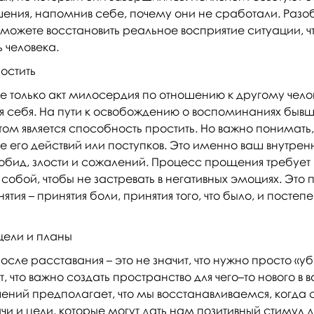
ошения, напомнив себе, почему они не сработали. Раз
сможете восстановить реальное восприятие ситуации, 
 человека.
остить
е только акт милосердия по отношению к другому челов
 себя. На пути к освобождению о воспоминаниях бывш
м является способность простить. Но важно понимать,
е его действий или поступков. Это именно ваш внутре
обид, злости и сожалений. Процесс прощения требует
собой, чтобы не застревать в негативных эмоциях. Это
ятия – принятия боли, принятия того, что было, и посте
цели и планы
сле расставания – это не значит, что нужно просто «уб
т, что важно создать пространство для чего–то нового в 
ений предполагает, что мы восстанавливаемся, когда 
чи и цели, которые могут дать нам позитивный стимул д