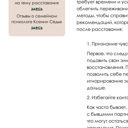
требует времени и ус
на тему расставания
облегчить переживани
здесь
методы, чтобы справит
Отзывы о семейном
психологе Ксении Седых
рекомендаций, которы
здесь
после расставания:
Признание чувс
Первое, что след
подавить свои эм
восстановления. 
позволить себе пе
игнорирование эм
дальше.
Избегайте конт
Как часто бывает
с бывшими партне
что могут остатьс
заживления. Психо