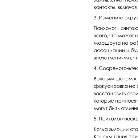
контакты, включа
Измените окру
Психологи считают
всего, что может
маршрута на рабо
ассоциации и бу
впечатлениями, ч
Сосредоточьтес
Важным шагом к т
фокусировка на с
восстановить свои
которые приносят
могут быть отли
Психологическ
Когда эмоции ста
Консультация пси